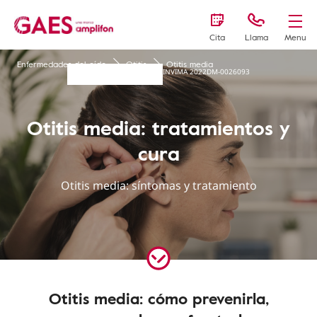
Cita
Llama
Menu
Enfermedades del oído
Otitis
Otitis media
INVIMA 2022DM-0026093
Otitis media: tratamientos y
cura
Otitis media: síntomas y tratamiento
Otitis media: cómo prevenirla,