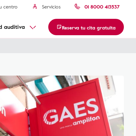
u centro
Servicios
01 8000 413537
usca tu centro
Descubre más
d auditiva
Reserva tu cita gratuita