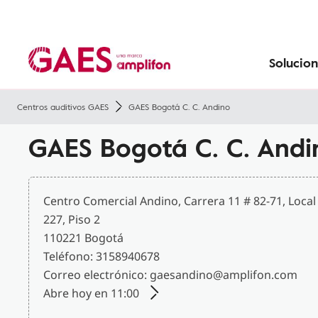
Tecnología
Sobre GAES
Prevenir la pérdida de audición
Convenios
Pérdida de audición con la edad
Pérdida de audición en niños
Solucion
Centros auditivos GAES
GAES Bogotá C. C. Andino
GAES Bogotá C. C. Andi
Centro Comercial Andino, Carrera 11 # 82-71, Local
227, Piso 2
110221 Bogotá
Teléfono: 3158940678
Correo electrónico: gaesandino@amplifon.com
Abre hoy en 11:00