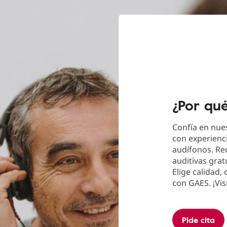
¿Por qu
Confía en nues
con experienci
audífonos. Re
auditivas grat
Elige calidad,
con GAES. ¡Vis
Pide cita