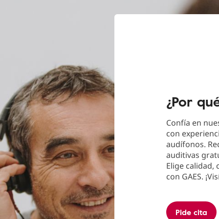
¿Por qu
Confía en nues
con experienci
audífonos. Re
auditivas grat
Elige calidad,
con GAES. ¡Vis
Pide cita