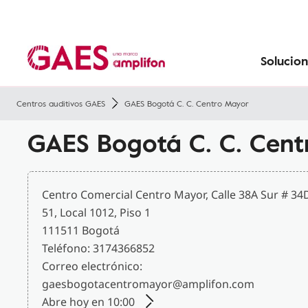
Tecnología
Sobre GAES
Prevenir la pérdida de audición
Convenios
Pérdida de audición con la edad
Pérdida de audición en niños
Solucion
Centros auditivos GAES
GAES Bogotá C. C. Centro Mayor
GAES Bogotá C. C. Cen
Centro Comercial Centro Mayor, Calle 38A Sur # 34
51, Local 1012, Piso 1
111511 Bogotá
Teléfono: 3174366852
Correo electrónico:
gaesbogotacentromayor@amplifon.com
Abre hoy en 10:00