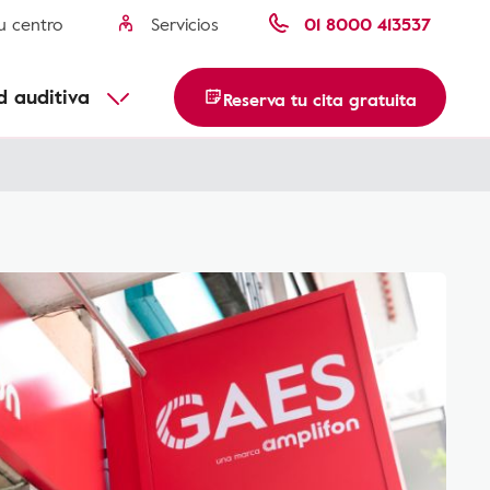
u centro
Servicios
01 8000 413537
usca tu centro
Descubre más
d auditiva
Reserva tu cita gratuita