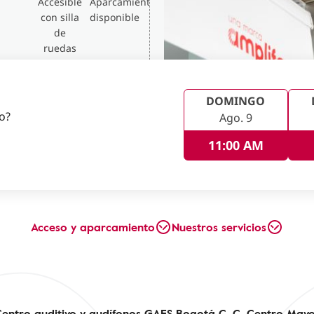
Accesible
Aparcamiento
con silla
disponible
de
ruedas
DOMINGO
no?
Ago. 9
11:00 AM
Acceso y aparcamiento
Nuestros servicios
entro auditivo y audífonos GAES Bogotá C. C. Centro May