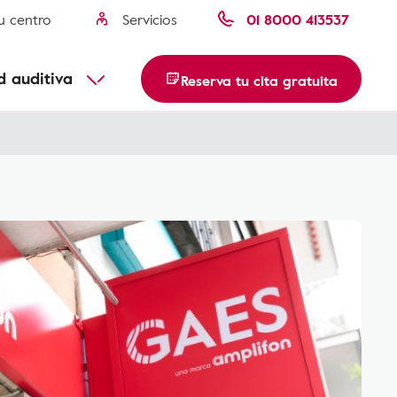
u centro
Servicios
01 8000 413537
usca tu centro
Descubre más
d auditiva
Reserva tu cita gratuita