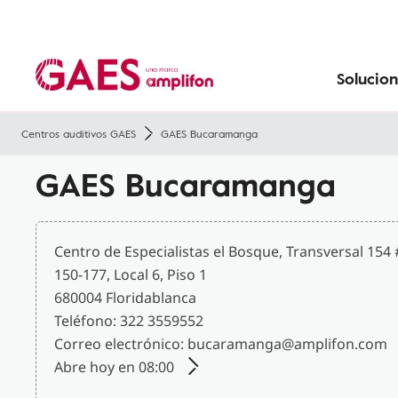
Tecnología
Sobre GAES
Prevenir la pérdida de audición
Convenios
Pérdida de audición con la edad
Pérdida de audición en niños
Solucion
Centros auditivos GAES
GAES Bucaramanga
GAES Bucaramanga
Centro de Especialistas el Bosque, Transversal 154 
150-177, Local 6, Piso 1
680004 Floridablanca
Teléfono: 322 3559552
Correo electrónico: bucaramanga@amplifon.com
Abre hoy en 08:00