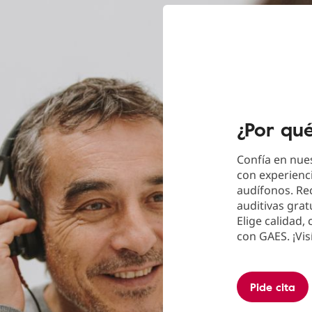
¿Por qu
Confía en nues
con experienci
audífonos. Re
auditivas grat
Elige calidad,
con GAES. ¡Vis
Pide cita