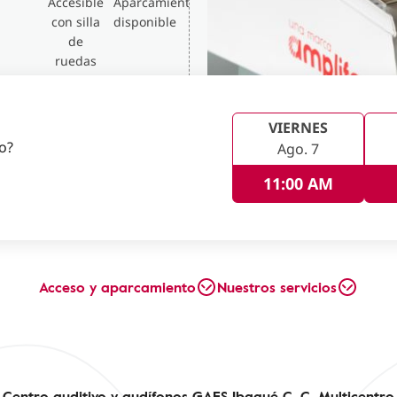
Accesible
Aparcamiento
con silla
disponible
de
ruedas
VIERNES
no?
Ago. 7
11:00 AM
Acceso y aparcamiento
Nuestros servicios
Centro auditivo y audífonos GAES Ibagué C. C. Multicentro