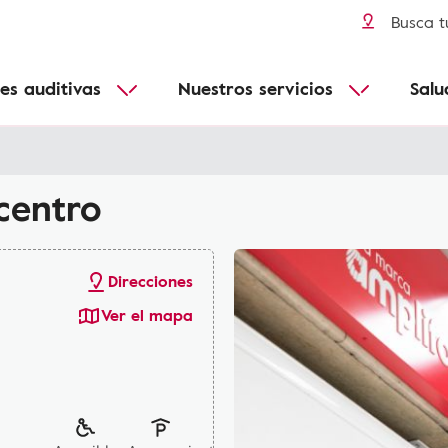
Tímpano perforado
audífonos
Conéctate a todos tus dispositivos
Más informacion
Busca t
Enfermedades de Ménière
Conectividad
B
Pérdida de audición y edad
es auditivas
Nuestros servicios
Salu
Adecuado para todos
Enfermedades infantiles
Funcionales
centro
Direcciones
Ver el mapa