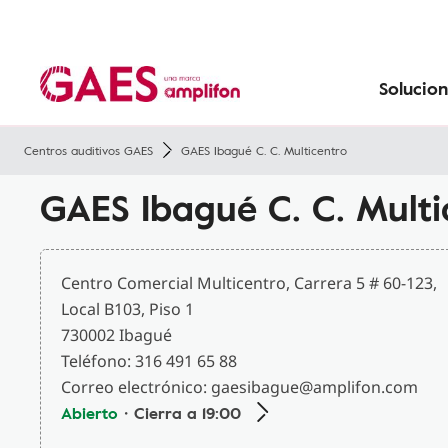
Tecnología
Sobre GAES
Prevenir la pérdida de audición
Convenios
Pérdida de audición con la edad
Pérdida de audición en niños
Solucion
Centros auditivos GAES
GAES Ibagué C. C. Multicentro
GAES Ibagué C. C. Multi
Centro Comercial Multicentro, Carrera 5 # 60-123,
Local B103, Piso 1
730002 Ibagué
Teléfono: 316 491 65 88
Correo electrónico: gaesibague@amplifon.com
Abierto
・Cierra a 19:00