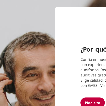
¿Por qu
Confía en nues
con experienci
audífonos. Re
auditivas grat
Elige calidad,
con GAES. ¡Vis
Pide cita