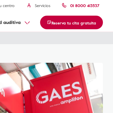
u centro
Servicios
01 8000 413537
usca tu centro
Descubre más
d auditiva
Reserva tu cita gratuita